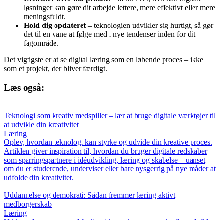
løsninger kan gøre dit arbejde lettere, mere effektivt eller mere
meningsfuldt.
Hold dig opdateret
– teknologien udvikler sig hurtigt, så gør
det til en vane at følge med i nye tendenser inden for dit
fagområde.
Det vigtigste er at se digital læring som en løbende proces – ikke
som et projekt, der bliver færdigt.
Læs også:
Teknologi som kreativ medspiller – lær at bruge digitale værktøjer til
at udvikle din kreativitet
Læring
Oplev, hvordan teknologi kan styrke og udvide din kreative proces.
Artiklen giver inspiration til, hvordan du bruger digitale redskaber
som sparringspartnere i idéudvikling, læring og skabelse – uanset
om du er studerende, underviser eller bare nysgerrig på nye måder at
udfolde din kreativitet.
Uddannelse og demokrati: Sådan fremmer læring aktivt
medborgerskab
Læring