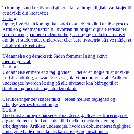
Teknologi som kreativ medspiller – lær at bruge digitale værktøjer til
at udvikle din kreativitet
Læring
Oplev, hvordan teknologi kan styrke og udvide din kreative proces.
Artiklen giver inspiration til, hvordan du bruger digitale redskaber
som sparringspartnere i idéudvikling, læring og skabelse – uanset
om du er studerende, underviser eller bare nysgerrig på nye måder at
udfolde din kreativitet.
Uddannelse og demokrati: Sådan fremmer læring aktivt
medborgerskab
Læring
Uddannelse er mere end faglig viden – det er en nøgle til at udvikle
kritisk tænkning, ansvarsfølelse og aktivt medborgerskab. Artiklen
undersøger, hvordan læring på alle niveauer kan bidrage til et
stærkere og mere deltagende demokrati.
Certificeringer der skaber tillid – broen mellem faglighed og
arbejdsgivernes forventninger
Læring
I takt med at arbejdsmarkedet forandrer sig, bliver certificeringer et
afgørende redskab til at skabe tillid mellem medarbejdere og
arbejdsgivere. Artiklen undersøger, hvordan dokumenteret faglighed
kan styrke både den enkeltes karriere og organisationers