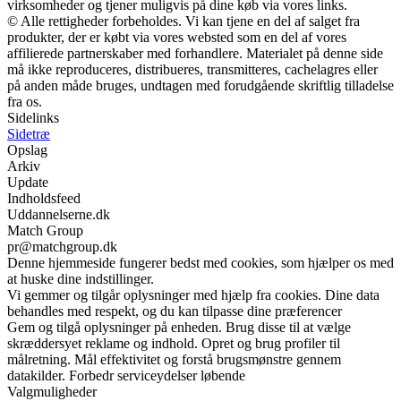
virksomheder og tjener muligvis på dine køb via vores links.
© Alle rettigheder forbeholdes. Vi kan tjene en del af salget fra
produkter, der er købt via vores websted som en del af vores
affilierede partnerskaber med forhandlere. Materialet på denne side
må ikke reproduceres, distribueres, transmitteres, cachelagres eller
på anden måde bruges, undtagen med forudgående skriftlig tilladelse
fra os.
Sidelinks
Sidetræ
Opslag
Arkiv
Update
Indholdsfeed
Uddannelserne.dk
Match Group
pr@matchgroup.dk
Denne hjemmeside fungerer bedst med cookies, som hjælper os med
at huske dine indstillinger.
Vi gemmer og tilgår oplysninger med hjælp fra cookies. Dine data
behandles med respekt, og du kan tilpasse dine præferencer
Gem og tilgå oplysninger på enheden. Brug disse til at vælge
skræddersyet reklame og indhold. Opret og brug profiler til
målretning. Mål effektivitet og forstå brugsmønstre gennem
datakilder. Forbedr serviceydelser løbende
Valgmuligheder