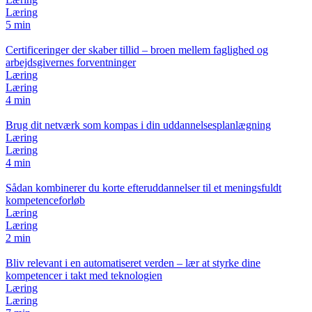
Læring
5 min
Certificeringer der skaber tillid – broen mellem faglighed og
arbejdsgivernes forventninger
Læring
Læring
4 min
Brug dit netværk som kompas i din uddannelsesplanlægning
Læring
Læring
4 min
Sådan kombinerer du korte efteruddannelser til et meningsfuldt
kompetenceforløb
Læring
Læring
2 min
Bliv relevant i en automatiseret verden – lær at styrke dine
kompetencer i takt med teknologien
Læring
Læring