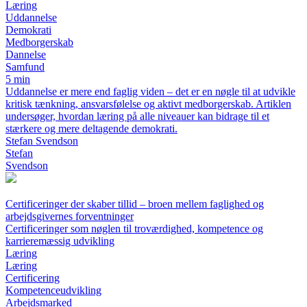
Læring
Uddannelse
Demokrati
Medborgerskab
Dannelse
Samfund
5 min
Uddannelse er mere end faglig viden – det er en nøgle til at udvikle
kritisk tænkning, ansvarsfølelse og aktivt medborgerskab. Artiklen
undersøger, hvordan læring på alle niveauer kan bidrage til et
stærkere og mere deltagende demokrati.
Stefan Svendson
Stefan
Svendson
Certificeringer der skaber tillid – broen mellem faglighed og
arbejdsgivernes forventninger
Certificeringer som nøglen til troværdighed, kompetence og
karrieremæssig udvikling
Læring
Læring
Certificering
Kompetenceudvikling
Arbejdsmarked