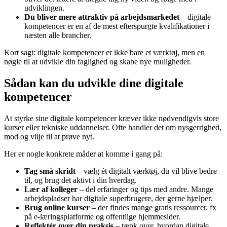
udviklingen.
Du bliver mere attraktiv på arbejdsmarkedet
– digitale
kompetencer er en af de mest efterspurgte kvalifikationer i
næsten alle brancher.
Kort sagt: digitale kompetencer er ikke bare et værktøj, men en
nøgle til at udvikle din faglighed og skabe nye muligheder.
Sådan kan du udvikle dine digitale
kompetencer
At styrke sine digitale kompetencer kræver ikke nødvendigvis store
kurser eller tekniske uddannelser. Ofte handler det om nysgerrighed,
mod og vilje til at prøve nyt.
Her er nogle konkrete måder at komme i gang på:
Tag små skridt
– vælg ét digitalt værktøj, du vil blive bedre
til, og brug det aktivt i din hverdag.
Lær af kolleger
– del erfaringer og tips med andre. Mange
arbejdspladser har digitale superbrugere, der gerne hjælper.
Brug online kurser
– der findes mange gratis ressourcer, fx
på e-læringsplatforme og offentlige hjemmesider.
Reflektér over din praksis
– tænk over, hvordan digitale