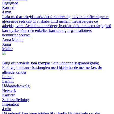
Faglighed
Karriere
4 min
I takt med at arbejdsmarkedet forandrer sig, bliver certificeringer et
afgørende redskab til at skabe tillid mellem medarbejdere og
arbejdsgivere. Artiklen undersøger, hvordan dokumenteret faglighed
kan styrke både den enkeltes karriere og organisationers
konkurrenceevne.
Anna Møller
Anna
Møller
Brug dit netværk som kompas i din uddannelsesplanlægning
Find vej i uddannelsesjunglen med hjælp fra de mennesker, du
allerede kender
Læring
Læring
Uddannelsesvalg
Netværk
Karriere
Studievejledning
Inspiration
4 min
Dit netværk kan være nøglen til at træffe klogere valg om din