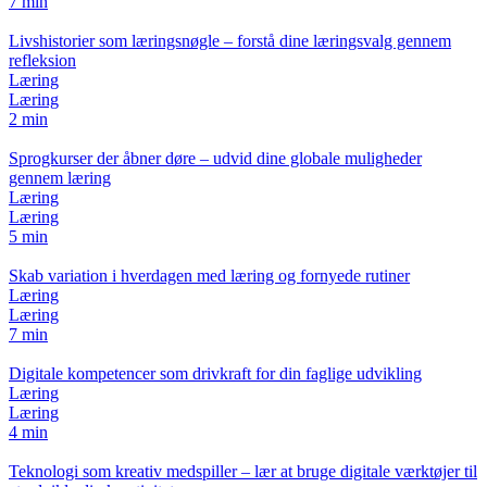
7 min
Livshistorier som læringsnøgle – forstå dine læringsvalg gennem
refleksion
Læring
Læring
2 min
Sprogkurser der åbner døre – udvid dine globale muligheder
gennem læring
Læring
Læring
5 min
Skab variation i hverdagen med læring og fornyede rutiner
Læring
Læring
7 min
Digitale kompetencer som drivkraft for din faglige udvikling
Læring
Læring
4 min
Teknologi som kreativ medspiller – lær at bruge digitale værktøjer til