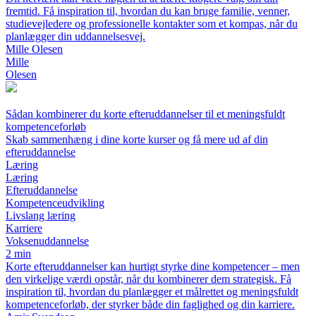
fremtid. Få inspiration til, hvordan du kan bruge familie, venner,
studievejledere og professionelle kontakter som et kompas, når du
planlægger din uddannelsesvej.
Mille Olesen
Mille
Olesen
Sådan kombinerer du korte efteruddannelser til et meningsfuldt
kompetenceforløb
Skab sammenhæng i dine korte kurser og få mere ud af din
efteruddannelse
Læring
Læring
Efteruddannelse
Kompetenceudvikling
Livslang læring
Karriere
Voksenuddannelse
2 min
Korte efteruddannelser kan hurtigt styrke dine kompetencer – men
den virkelige værdi opstår, når du kombinerer dem strategisk. Få
inspiration til, hvordan du planlægger et målrettet og meningsfuldt
kompetenceforløb, der styrker både din faglighed og din karriere.