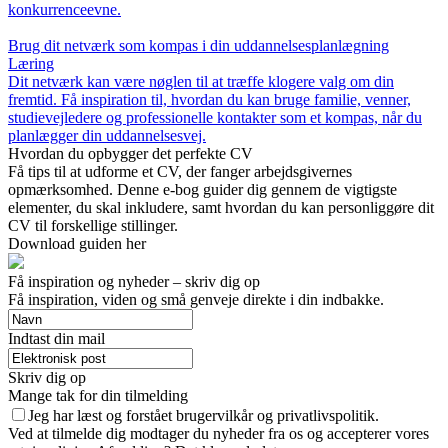
konkurrenceevne.
Brug dit netværk som kompas i din uddannelsesplanlægning
Læring
Dit netværk kan være nøglen til at træffe klogere valg om din
fremtid. Få inspiration til, hvordan du kan bruge familie, venner,
studievejledere og professionelle kontakter som et kompas, når du
planlægger din uddannelsesvej.
Hvordan du opbygger det perfekte CV
Få tips til at udforme et CV, der fanger arbejdsgivernes
opmærksomhed. Denne e-bog guider dig gennem de vigtigste
elementer, du skal inkludere, samt hvordan du kan personliggøre dit
CV til forskellige stillinger.
Download guiden her
Få inspiration og nyheder – skriv dig op
Få inspiration, viden og små genveje direkte i din indbakke.
Indtast din mail
Skriv dig op
Mange tak for din tilmelding
Jeg har læst og forstået brugervilkår og privatlivspolitik.
Ved at tilmelde dig modtager du nyheder fra os og accepterer vores