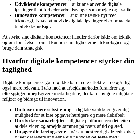
Udviklende kompetencer
– at kunne anvende digitale
løsninger til at forbedre arbejdsgange, samarbejde og kvalitet.
Innovative kompetencer
– at kunne tænke nyt med
teknologi, fx ved at udvikle digitale løsninger eller bruge data
til at skabe indsigt.
At styrke sine digitale kompetencer handler derfor både om teknik
og om forståelse – om at kunne se mulighederne i teknologien og
bruge dem strategisk.
Hvorfor digitale kompetencer styrker din
faglighed
Digitale kompetencer gør dig ikke bare mere effektiv – de gør dig
også mere relevant. I takt med at arbejdsmarkedet forandrer sig,
efterspørger arbejdsgivere medarbejdere, der kan navigere i digitale
miljøer og bidrage til innovation.
Du bliver mere selvstændig
– digitale værktøjer giver dig
mulighed for at løse opgaver hurtigere og mere fleksibelt.
Du styrker samarbejdet
– digitale platforme gør det lettere
at dele viden og arbejde sammen på tværs af tid og sted.
Du øger din læringsevne
– når du mestrer digitale redskaber,
bliver det lettere at tilegne dig ny viden og følge med i