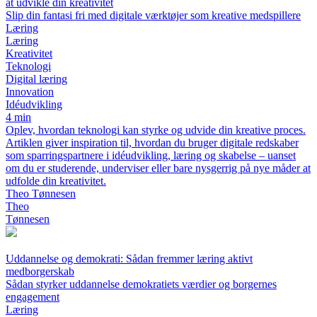
at udvikle din kreativitet
Slip din fantasi fri med digitale værktøjer som kreative medspillere
Læring
Læring
Kreativitet
Teknologi
Digital læring
Innovation
Idéudvikling
4 min
Oplev, hvordan teknologi kan styrke og udvide din kreative proces.
Artiklen giver inspiration til, hvordan du bruger digitale redskaber
som sparringspartnere i idéudvikling, læring og skabelse – uanset
om du er studerende, underviser eller bare nysgerrig på nye måder at
udfolde din kreativitet.
Theo Tønnesen
Theo
Tønnesen
Uddannelse og demokrati: Sådan fremmer læring aktivt
medborgerskab
Sådan styrker uddannelse demokratiets værdier og borgernes
engagement
Læring