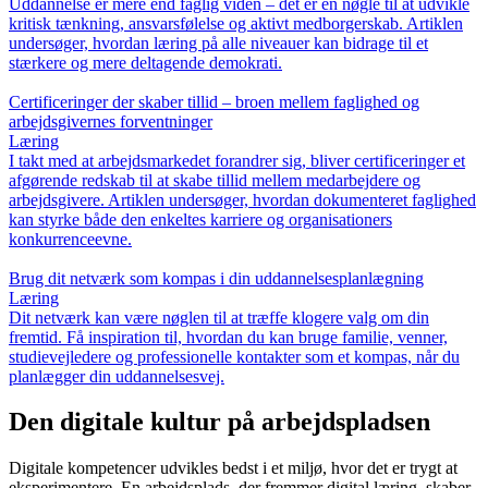
Uddannelse er mere end faglig viden – det er en nøgle til at udvikle
kritisk tænkning, ansvarsfølelse og aktivt medborgerskab. Artiklen
undersøger, hvordan læring på alle niveauer kan bidrage til et
stærkere og mere deltagende demokrati.
Certificeringer der skaber tillid – broen mellem faglighed og
arbejdsgivernes forventninger
Læring
I takt med at arbejdsmarkedet forandrer sig, bliver certificeringer et
afgørende redskab til at skabe tillid mellem medarbejdere og
arbejdsgivere. Artiklen undersøger, hvordan dokumenteret faglighed
kan styrke både den enkeltes karriere og organisationers
konkurrenceevne.
Brug dit netværk som kompas i din uddannelsesplanlægning
Læring
Dit netværk kan være nøglen til at træffe klogere valg om din
fremtid. Få inspiration til, hvordan du kan bruge familie, venner,
studievejledere og professionelle kontakter som et kompas, når du
planlægger din uddannelsesvej.
Den digitale kultur på arbejdspladsen
Digitale kompetencer udvikles bedst i et miljø, hvor det er trygt at
eksperimentere. En arbejdsplads, der fremmer digital læring, skaber